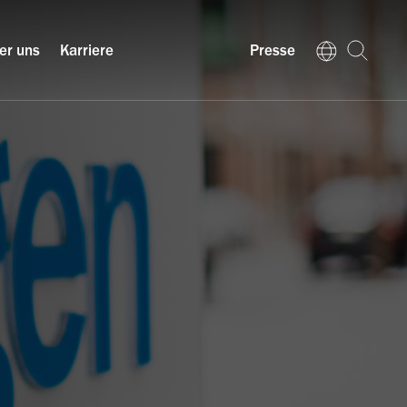
er uns
Karriere
Presse
N