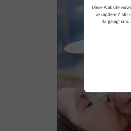
Diese Website verwe
akzeptieren" klic
dargelegt sind