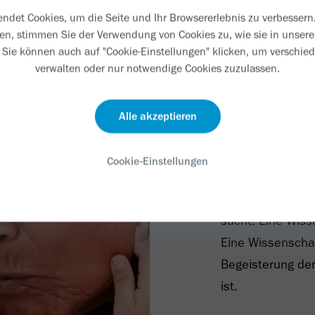
der Me
ndet Cookies, um die Seite und Ihr Browsererlebnis zu verbessern.
ken, stimmen Sie der Verwendung von Cookies zu, wie sie in unser
. Sie können auch auf "Cookie-Einstellungen" klicken, um verschie
verwalten oder nur notwendige Cookies zuzulassen.
Wir sind der fes
Wissenschaft fin
wie wir Patienti
Alle akzeptieren
besser behandel
Cookie-Einstellungen
Eine Wissenschaf
konkrete gesell
sucht. Eine Wisse
Eine Wissenschaf
Begeisterung de
ist.