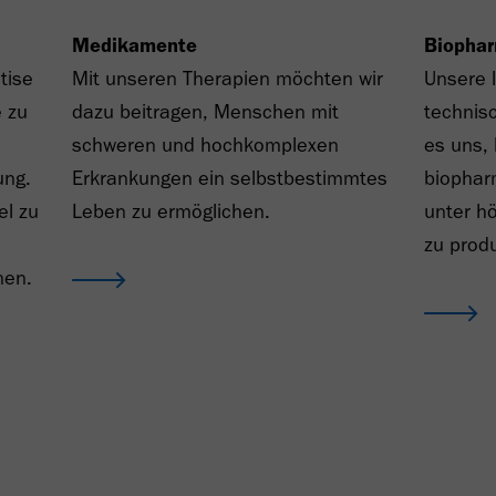
Medikamente
Biophar
tise
Mit unseren Therapien möchten wir
Unsere 
 zu
dazu beitragen, Menschen mit
technis
schweren und hochkomplexen
es uns,
ung.
Erkrankungen ein selbstbestimmtes
biophar
el zu
Leben zu ermöglichen.
unter h
zu produ
nen.