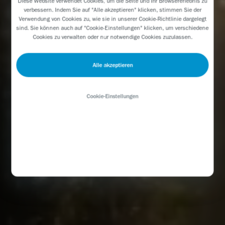
Diese Website verwendet Cookies, um die Seite und Ihr Browsererlebnis zu
verbessern. Indem Sie auf "Alle akzeptieren" klicken, stimmen Sie der
Verwendung von Cookies zu, wie sie in unserer
Cookie-Richtlinie
dargelegt
sind. Sie können auch auf "Cookie-Einstellungen" klicken, um verschiedene
Cookies zu verwalten oder nur notwendige Cookies zuzulassen.
Alle akzeptieren
Cookie-Einstellungen