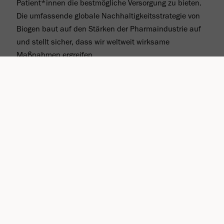
Patient*innen die bestmögliche Versorgung zu bieten.
Die umfassende globale Nachhaltigkeits­­strategie von
Biogen baut auf den Stärken der Pharma­industrie auf
und stellt sicher, dass wir weltweit wirksame
Maßnahmen ergreifen.
ZUGANG UND
GESUNDHEITLICHE
GLEICHSTELLUNG
ARBEITSPLATZ UND -
KULTUR
EINFLUSS AUF DIE
GEMEINSCHAFT