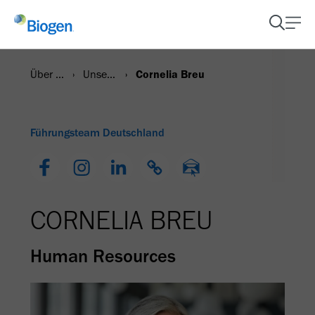
Über uns
Unser Führungsteam
Cornelia Breu
Führungsteam Deutschland
CORNELIA BREU
Human Resources