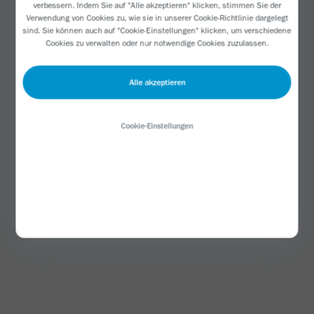
verbessern. Indem Sie auf "Alle akzeptieren" klicken, stimmen Sie der
Von 2004 bis 2006 arbeitete Cornelia als
Verwendung von Cookies zu, wie sie in unserer
Cookie-Richtlinie
dargelegt
Rechtsanwältin bei der Münchner Kanzlei Dr. Beyer
sind. Sie können auch auf "Cookie-Einstellungen" klicken, um verschiedene
Cookies zu verwalten oder nur notwendige Cookies zuzulassen.
& Partner. Verschiedene Praktika in
Anwaltskanzleien und bei
Alle akzeptieren
Versicherungsunternehmen in München, Paris und
Genf runden Ihren beruflichen Werdegang ab.
Cookie-Einstellungen
Cornelia hat an der Augsburger Universität Jura
studiert und dort ihr erstes Staatsexamen
absolviert. Ihr zweites Staatsexamen schloss sie im
Rahmen eines Referendariats beim Freistaat Bayern
ab. Zusätzlich hat sie Business Economics an der
Fernuniversität Hagen studiert.