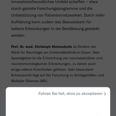
innovationsfreundliches Umfeld schaffen – etwa
durch gezielte Forschungsprogramme und die
Unterstützung von Patientennetzwerken. Durch mehr
Aufklärung kann zudem das Bewusstsein für
seltene Erkrankungen in der Bevölkerung gestärkt
werden.
Prof. Dr. med. Christoph Kleinschnitz
ist Direktor der
Klinik für Neurologie am Universitätsklinikum Essen. Sein
Spezialgebiet ist die Erforschung von neurovaskulären und
neuroimmunologischen Erkrankungen, zu denen auch
einige seltene Krankheiten gehören. Sein besonderer
Schwerpunkt liegt auf der Forschung zu Schlaganfällen und
Multipler Sklerose (MS).
Fahren Sie fort, ohne zu akzeptieren
Fortschritt