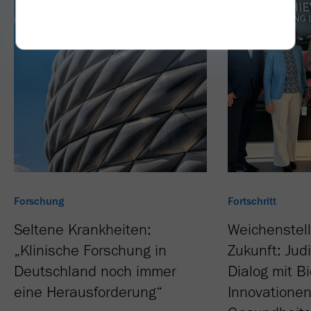
Forschung
Fortschritt
Seltene Krankheiten:
Weichenstell
„Klinische Forschung in
Zukunft: Jud
Deutschland noch immer
Dialog mit B
eine Herausforderung“
Innovationen