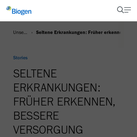
Unsere Stories
Seltene Erkrankungen: Früher erkennen, bes
Stories
SELTENE
ERKRANKUNGEN:
FRÜHER ERKENNEN,
BESSERE
VERSORGUNG